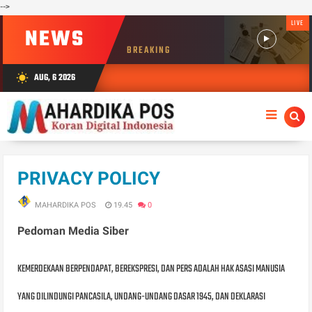
-->
LIVE
NEWS
BREAKING
AUG, 6 2026
wb_sunny
PRIVACY POLICY
MAHARDIKA POS
19.45
0
Pedoman Media Siber
KEMERDEKAAN BERPENDAPAT, BEREKSPRESI, DAN PERS ADALAH HAK ASASI MANUSIA
YANG DILINDUNGI PANCASILA, UNDANG-UNDANG DASAR 1945, DAN DEKLARASI