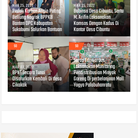
MAR 25, 2022
MAR 25, 2022
Peduli Korban Angin Puting
Babinsa Desa Cibuntu, Sertu
Beliung Nagrak BPPKB
M. Arifin Laksanakan
Banten DPC Kabupaten
Komsos Dengan Kadus Di
Sukabumi Salurkan Bantuan
Kantor Desa Cibuntu
SO
SO
FEB 28, 2022
Serda Edowardus
Laksanakan Monitoring
MAR 03, 2022
BPNT Secara Tunai
Pendistribusian Minyak
Disalurkan Kembali Di desa
Goreng Di perbelanjaan Mall
Cikakak
Yogya Palabuhanratu