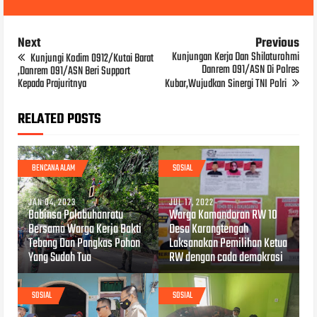
Next
Previous
Kunjungan Kerja Dan Shilaturohmi
Kunjungi Kodim 0912/Kutai Barat
Danrem 091/ASN Di Polres
,Danrem 091/ASN Beri Support
Kepada Prajuritnya
Kubar,Wujudkan Sinergi TNI Polri
RELATED POSTS
BENCANA ALAM
SOSIAL
JAN 04, 2023
JUL 17, 2022
Babinsa Palabuhanratu
Warga Kamandoran RW 10
Bersama Warga Kerja Bakti
Desa Karangtengah
Tebang Dan Pangkas Pohon
Laksanakan Pemilihan Ketua
Yang Sudah Tua
RW dengan cada demokrasi
SOSIAL
SOSIAL