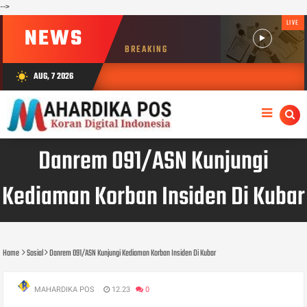
-->
LIVE
NEWS
BREAKING
AUG, 7 2026
wb_sunny
Danrem 091/ASN Kunjungi
Kediaman Korban Insiden Di Kubar
Home
Sosial
Danrem 091/ASN Kunjungi Kediaman Korban Insiden Di Kubar
MAHARDIKA POS
12.23
0