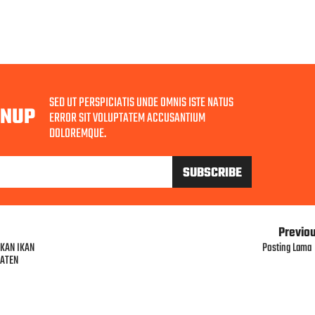
SED UT PERSPICIATIS UNDE OMNIS ISTE NATUS
GNUP
ERROR SIT VOLUPTATEM ACCUSANTIUM
DOLOREMQUE.
Previo
KAN IKAN
Posting Lama
PATEN