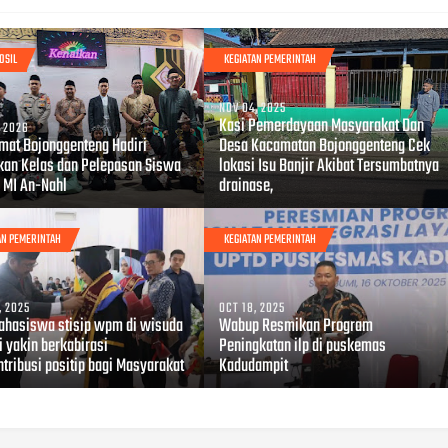
OSIL
KEGIATAN PEMERINTAH
NOV 04, 2025
Kasi Pemerdayaan Masyarakat Dan
, 2026
amat Bojonggenteng Hadiri
Desa Kacamatan Bojonggenteng Cek
kan Kelas dan Pelepasan Siswa
lokasi Isu Banjir Akibat Tersumbatnya
, MI An-Nahl
drainase,
AN PEMERINTAH
KEGIATAN PEMERINTAH
, 2025
OCT 18, 2025
ahasiswa stisip wpm di wisuda
Wabup Resmikan Program
i yakin berkabirasi
Peningkatan ilp di puskemas
ntribusi positip bagi Masyarakat
Kadudampit