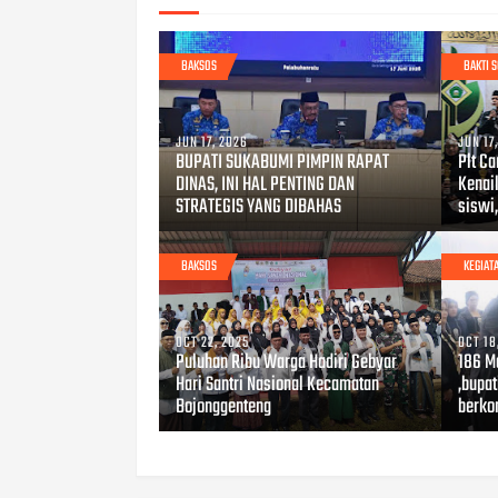
BAKSOS
BAKTI S
JUN 17, 2026
JUN 17
BUPATI SUKABUMI PIMPIN RAPAT
Plt C
DINAS, INI HAL PENTING DAN
Kenai
STRATEGIS YANG DIBAHAS
siswi
BAKSOS
KEGIAT
OCT 22, 2025
OCT 18
Puluhan Ribu Warga Hadiri Gebyar
186 M
Hari Santri Nasional Kecamatan
,bupat
Bojonggenteng
berko