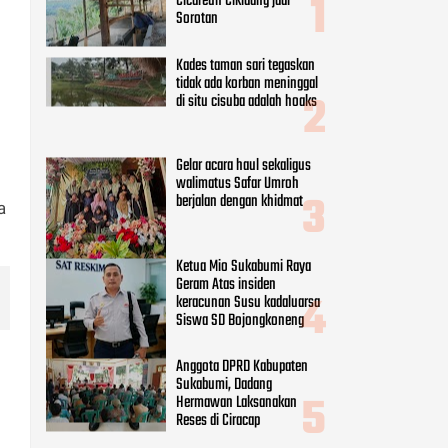
Cicareuh Cikidang jadi
Sorotan
Kades taman sari tegaskan
tidak ada korban meninggal
di situ cisuba adalah hoaks
Gelar acara haul sekaligus
walimatus Safar Umroh
berjalan dengan khidmat
a
Ketua Mio Sukabumi Raya
Geram Atas insiden
keracunan Susu kadaluarsa
Siswa SD Bojongkoneng
Anggota DPRD Kabupaten
Sukabumi, Dadang
Hermawan Laksanakan
Reses di Ciracap