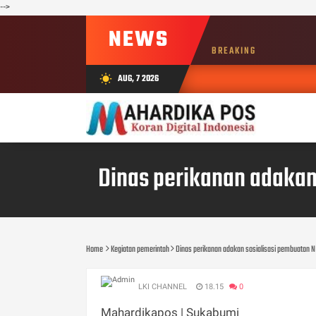
-->
NEWS
BREAKING
AUG, 7 2026
wb_sunny
Dinas perikanan adakan
Home
Kegiatan pemerintah
Dinas perikanan adakan sosialisasi pembuatan 
LKI CHANNEL
18.15
0
Mahardikapos | Sukabumi