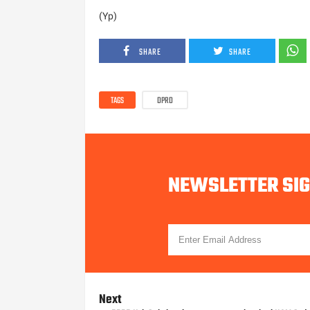
(Yp)
SHARE
SHARE
TAGS
DPRD
NEWSLETTER SI
Next