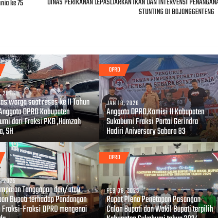
DINAS PERIKANAN LEPASLIARKAN IKAN DAN INTERVENSI PENANGAN
nia ke 75
STUNTING DI BOJONGGENTENG
DPRD
, 2026
ias warga saat reses ke II Tahun
JAN 18, 2026
Anggota DPRD Kabupaten
Anggota DPRD,Komisi II Kabupaten
umi dari Fraksi PKB ,Hamzah
Sukabumi Fraksi Partai Gerindra
a, SH
Hadiri Aniversary Sabara 83
DPRD
, 2025
mpaian Tanggapan dan/atau
FEB 06, 2025
an Bupati terhadap Pandangan
Rapat Pleno Penetapan Pasangan
Fraksi-Fraksi DPRD mengenai
Calon Bupati dan Wakil Bupati terpilih