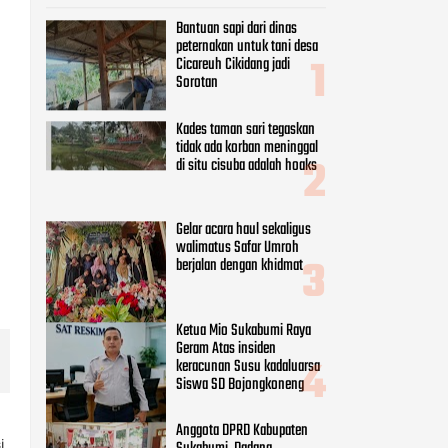
Bantuan sapi dari dinas
peternakan untuk tani desa
Cicareuh Cikidang jadi
Sorotan
Kades taman sari tegaskan
tidak ada korban meninggal
di situ cisuba adalah hoaks
Gelar acara haul sekaligus
walimatus Safar Umroh
berjalan dengan khidmat
Ketua Mio Sukabumi Raya
Geram Atas insiden
keracunan Susu kadaluarsa
Siswa SD Bojongkoneng
Anggota DPRD Kabupaten
i