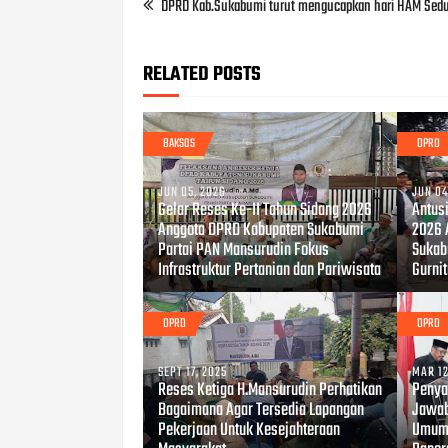
DPRD Kab.Sukabumi turut mengucapkan hari HAM Sedu
RELATED POSTS
BAKSOS
DPRD
JUN 05, 2026
JUN 04
Gelar Reses Ke-II Tahun Sidang 2026
Antus
Anggota DPRD Kabupaten Sukabumi
2026 
Partai PAN Mansurudin Fokus
Sukab
Infrastruktur Pertanian dan Pariwisata
Gurnit
DPRD
DPRD
SEPT 17, 2025
MAR 12
Reses Ketiga H.Mansurudin Perhatikan
Penya
Bagaimana Agar Tersedia Lapangan
Jawab
Pekerjaan Untuk Kesejahteraan
Umum 