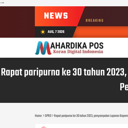
-->
NEWS
BREAKING
AUG, 7 2026
wb_sunny
Rapat paripurna ke 30 tahun 20
Pe
Home
DPRD
Rapat paripurna ke 30 tahun 2023, penyampaian Laporan Bap