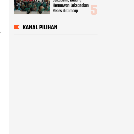
Sukabumi, Dadang
Hermawan Laksanakan
Reses di Ciracap
KANAL PILIHAN
,