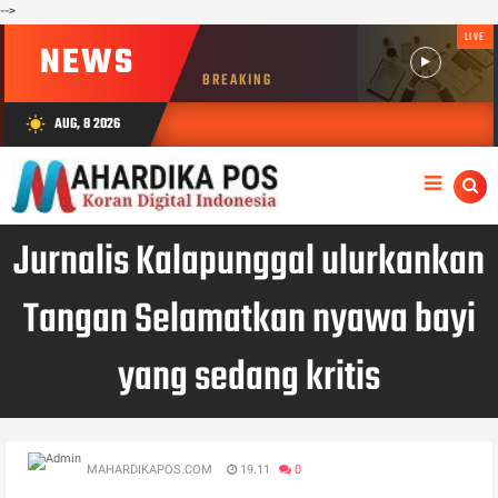
-->
LIVE
NEWS
BREAKING
AUG, 8 2026
wb_sunny
Jurnalis Kalapunggal ulurkankan
Tangan Selamatkan nyawa bayi
yang sedang kritis
MAHARDIKAPOS.COM
19.11
0