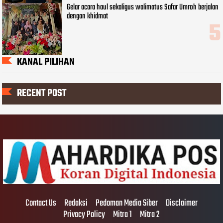
Gelar acara haul sekaligus walimatus Safar Umroh berjalan
dengan khidmat
KANAL PILIHAN
RECENT POST
Contact Us
Redaksi
Pedoman Media Siber
Disclaimer
Privacy Policy
Mitra 1
Mitra 2