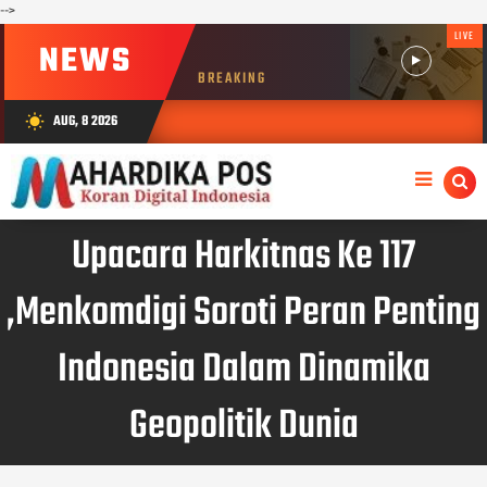
-->
LIVE
NEWS
BREAKING
AUG, 8 2026
wb_sunny
Upacara Harkitnas Ke 117
,Menkomdigi Soroti Peran Penting
Indonesia Dalam Dinamika
Geopolitik Dunia