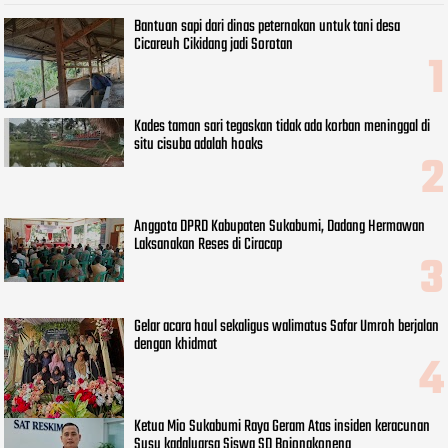
Bantuan sapi dari dinas peternakan untuk tani desa
Cicareuh Cikidang jadi Sorotan
Kades taman sari tegaskan tidak ada korban meninggal di
situ cisuba adalah hoaks
Anggota DPRD Kabupaten Sukabumi, Dadang Hermawan
Laksanakan Reses di Ciracap
Gelar acara haul sekaligus walimatus Safar Umroh berjalan
dengan khidmat
Ketua Mio Sukabumi Raya Geram Atas insiden keracunan
Susu kadaluarsa Siswa SD Bojongkoneng