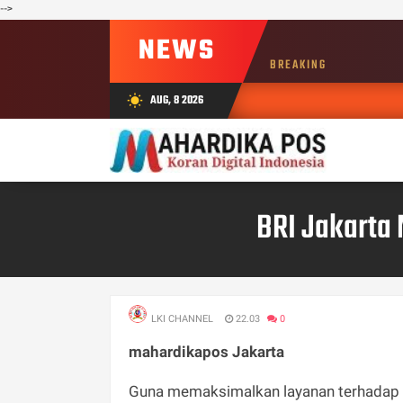
-->
NEWS
BREAKING
AUG, 8 2026
wb_sunny
BRI Jakarta 
LKI CHANNEL
22.03
0
mahardikapos Jakarta
Guna memaksimalkan layanan terhadap 