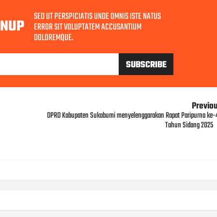
SED UT PERSPICIATIS UNDE OMNIS ISTE NATUS
GNUP
ERROR SIT VOLUPTATEM ACCUSANTIUM
DOLOREMQUE.
Previo
DPRD Kabupaten Sukabumi menyelenggarakan Rapat Paripurna ke-
Tahun Sidang 2025