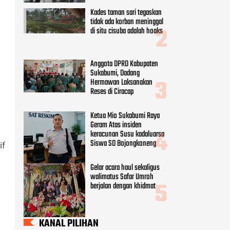
Kades taman sari tegaskan
tidak ada korban meninggal
di situ cisuba adalah hoaks
Anggota DPRD Kabupaten
Sukabumi, Dadang
Hermawan Laksanakan
Reses di Ciracap
Ketua Mio Sukabumi Raya
Geram Atas insiden
keracunan Susu kadaluarsa
Siswa SD Bojongkoneng
if
Gelar acara haul sekaligus
walimatus Safar Umroh
berjalan dengan khidmat
KANAL PILIHAN