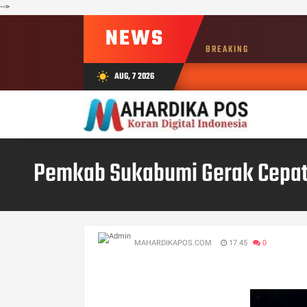
-->
NEWS
BREAKING
AUG, 7 2026
wb_sunny
Pemkab Sukabumi Gerak Cepat 
MAHARDIKAPOS.COM
17.45
0