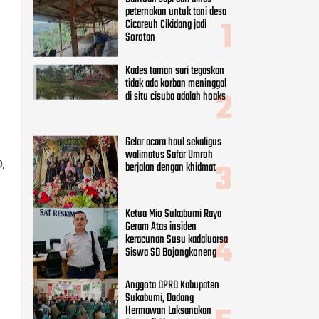
peternakan untuk tani desa
Cicareuh Cikidang jadi
Sorotan
Kades taman sari tegaskan
tidak ada korban meninggal
di situ cisuba adalah hoaks
Gelar acara haul sekaligus
walimatus Safar Umroh
,
berjalan dengan khidmat
Ketua Mio Sukabumi Raya
Geram Atas insiden
keracunan Susu kadaluarsa
Siswa SD Bojongkoneng
Anggota DPRD Kabupaten
Sukabumi, Dadang
Hermawan Laksanakan