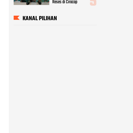
Reses di Ciracap
KANAL PILIHAN