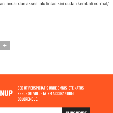
n lancar dan akses lalu lintas kini sudah kembali normal,”
SED UT PERSPICIATIS UNDE OMNIS ISTE NATUS
GNUP
ERROR SIT VOLUPTATEM ACCUSANTIUM
DOLOREMQUE.