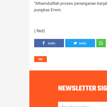
“Alhamdulillah proses penanganan berjala
pungkas Erwin.
( Red)
SHARE
SHARE
TAGS
NEWSLETTER SI