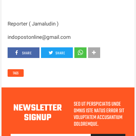
Reporter ( Jamaludin )
indopostonline@gmail.com
SHARE
SHARE
TAGS
SED UT PERSPICIATIS UNDE
NEWSLETTER
OMNIS ISTE NATUS ERROR SIT
SIGNUP
VOLUPTATEM ACCUSANTIUM
DOLOREMQUE.