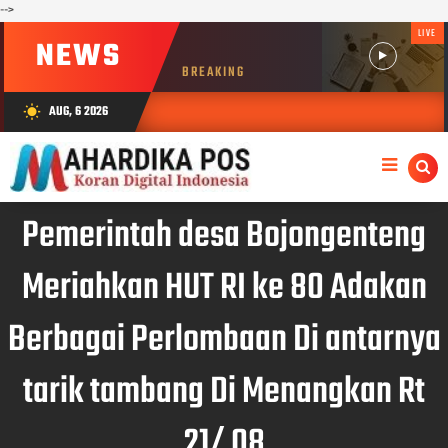
-->
LIVE
NEWS
BREAKING
AUG, 6 2026
wb_sunny
Pemerintah desa Bojongenteng
Meriahkan HUT RI ke 80 Adakan
Berbagai Perlombaan Di antarnya
tarik tambang Di Menangkan Rt
21/ 08